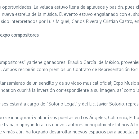
s oportunidades. La velada estuvo llena de aplausos y pasión, pues 
a nueva estrella de la música. El evento estuvo engalanado con el 
ido interpretados por Luis Miguel, Carlos Rivera y Cristian Castro, en
e expo compositores
ompositores” ya tiene ganadores Braulio García de México, proveni
en. Ambos recibirán como premios un Contrato de Representación Exc
y lanzamiento de un sencillo y de su video musical oficial; Expo Music
undation cubrirá la inversión correspondiente a su imagen, así como
es estará a cargo de “Solorio Legal” y del Lic. Javier Solorio, repres
 se inaugurará y abrirá sus puertas en Los Ángeles, California, El 
e trabajo apoyando a los nuevos autores principalmente latinos.A lo
e y más aún, ha logrado desarrollar nuevos espacios para aquellas 