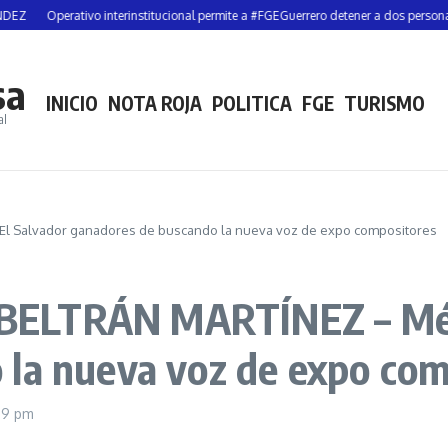
ativo interinstitucional permite a #FGEGuerrero detener a dos personas y asegura
sa
INICIO
NOTA ROJA
POLITICA
FGE
TURISMO
al
El Salvador ganadores de buscando la nueva voz de expo compositores
ELTRÁN MARTÍNEZ – Méxi
 la nueva voz de expo com
09 pm