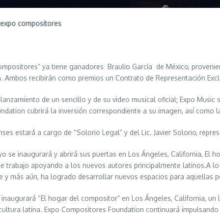
e expo compositores
ompositores” ya tiene ganadores Braulio García de México, proveni
en. Ambos recibirán como premios un Contrato de Representación Exc
y lanzamiento de un sencillo y de su video musical oficial; Expo Music
undation cubrirá la inversión correspondiente a su imagen, así como
es estará a cargo de “Solorio Legal” y del Lic. Javier Solorio, repres
 se inaugurará y abrirá sus puertas en Los Ángeles, California, El 
e trabajo apoyando a los nuevos autores principalmente latinos.A lo
e y más aún, ha logrado desarrollar nuevos espacios para aquellas 
e inaugurará “El hogar del compositor” en Los Ángeles, California, u
 cultura latina. Expo Compositores Foundation continuará impulsando