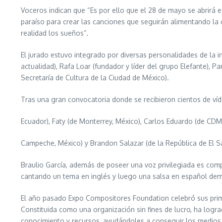
Voceros indican que “Es por ello que el 28 de mayo se abrirá 
paraíso para crear las canciones que seguirán alimentando la
realidad los sueños”.
El jurado estuvo integrado por diversas personalidades de la
actualidad), Rafa Loar (fundador y líder del grupo Elefante), Pa
Secretaría de Cultura de la Ciudad de México).
Tras una gran convocatoria donde se recibieron cientos de víde
Ecuador), Faty (de Monterrey, México), Carlos Eduardo (de CD
Campeche, México) y Brandon Salazar (de la República de El S
Braulio García, además de poseer una voz privilegiada es comp
cantando un tema en inglés y luego una salsa en español dem
El año pasado Expo Compositores Foundation celebró sus prim
Constituida como una organización sin fines de lucro, ha logr
conocimiento y recursos, ayudándoles a conseguir los medios qu