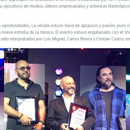
a, ejecutivos de medios, líderes empresariales y activistas filantró
s oportunidades. La velada estuvo llena de aplausos y pasión, pues 
a nueva estrella de la música. El evento estuvo engalanado con el 
ido interpretados por Luis Miguel, Carlos Rivera y Cristian Castro, en