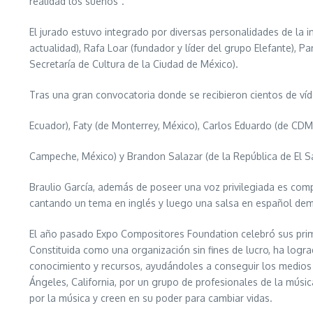
realidad los sueños”.
El jurado estuvo integrado por diversas personalidades de la
actualidad), Rafa Loar (fundador y líder del grupo Elefante), Pa
Secretaría de Cultura de la Ciudad de México).
Tras una gran convocatoria donde se recibieron cientos de víde
Ecuador), Faty (de Monterrey, México), Carlos Eduardo (de CD
Campeche, México) y Brandon Salazar (de la República de El S
Braulio García, además de poseer una voz privilegiada es comp
cantando un tema en inglés y luego una salsa en español dem
El año pasado Expo Compositores Foundation celebró sus prim
Constituida como una organización sin fines de lucro, ha logr
conocimiento y recursos, ayudándoles a conseguir los medios qu
Ángeles, California, por un grupo de profesionales de la músic
por la música y creen en su poder para cambiar vidas.