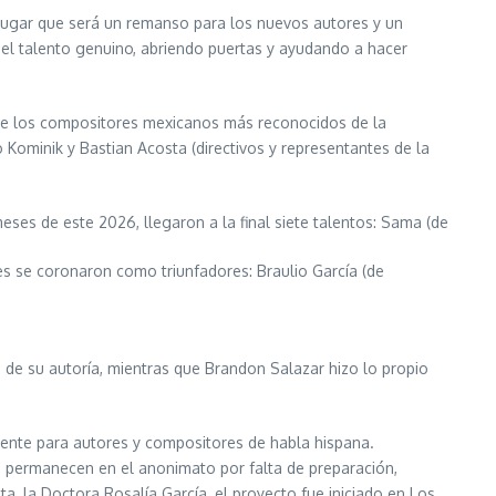
n lugar que será un remanso para los nuevos autores y un
 el talento genuino, abriendo puertas y ayudando a hacer
o de los compositores mexicanos más reconocidos de la
ro Kominik y Bastian Acosta (directivos y representantes de la
eses de este 2026, llegaron a la final siete talentos: Sama (de
es se coronaron como triunfadores: Braulio García (de
 de su autoría, mientras que Brandon Salazar hizo lo propio
ente para autores y compositores de habla hispana.
ue permanecen en el anonimato por falta de preparación,
a, la Doctora Rosalía García, el proyecto fue iniciado en Los