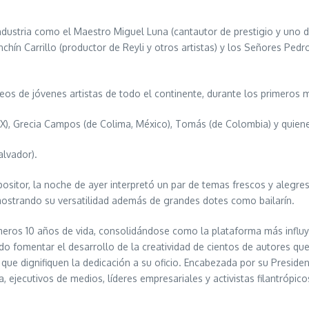
 industria como el Maestro Miguel Luna (cantautor de prestigio y un
nchín Carrillo (productor de Reyli y otros artistas) y los Señores Ped
os de jóvenes artistas de todo el continente, durante los primeros m
MX), Grecia Campos (de Colima, México), Tomás (de Colombia) y quien
alvador).
ositor, la noche de ayer interpretó un par de temas frescos y alegres
ostrando su versatilidad además de grandes dotes como bailarín.
eros 10 años de vida, consolidándose como la plataforma más influy
ado fomentar el desarrollo de la creatividad de cientos de autores q
e dignifiquen la dedicación a su oficio. Encabezada por su President
a, ejecutivos de medios, líderes empresariales y activistas filantró