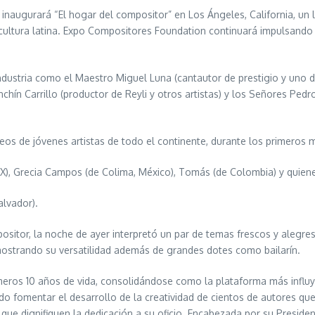
e inaugurará “El hogar del compositor” en Los Ángeles, California, u
 cultura latina. Expo Compositores Foundation continuará impulsando
 industria como el Maestro Miguel Luna (cantautor de prestigio y un
nchín Carrillo (productor de Reyli y otros artistas) y los Señores Ped
os de jóvenes artistas de todo el continente, durante los primeros m
MX), Grecia Campos (de Colima, México), Tomás (de Colombia) y quien
alvador).
ositor, la noche de ayer interpretó un par de temas frescos y alegres
ostrando su versatilidad además de grandes dotes como bailarín.
eros 10 años de vida, consolidándose como la plataforma más influy
ado fomentar el desarrollo de la creatividad de cientos de autores q
e dignifiquen la dedicación a su oficio. Encabezada por su President