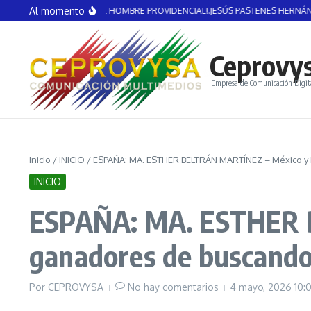
Saltar al contenido
Al momento
GUERRERO: ¡EL HOMBRE PROVIDENCIAL!.JESÚS PASTENES HERNÁNDEZ
Oper
Ceprovy
Empresa de Comunicación Digit
Inicio
/
INICIO
/
ESPAÑA: MA. ESTHER BELTRÁN MARTÍNEZ – México y 
INICIO
ESPAÑA: MA. ESTHER B
ganadores de buscando
Por
CEPROVYSA
No hay comentarios
4 mayo, 2026
10: