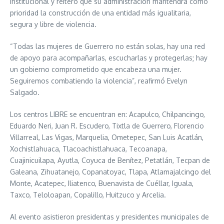
institucional y reiteró que su administración mantendrá como
prioridad la construcción de una entidad más igualitaria,
segura y libre de violencia.
“Todas las mujeres de Guerrero no están solas, hay una red
de apoyo para acompañarlas, escucharlas y protegerlas; hay
un gobierno comprometido que encabeza una mujer.
Seguiremos combatiendo la violencia”, reafirmó Evelyn
Salgado.
Los centros LIBRE se encuentran en: Acapulco, Chilpancingo,
Eduardo Neri, Juan R. Escudero, Tixtla de Guerrero, Florencio
Villarreal, Las Vigas, Marquelia, Ometepec, San Luis Acatlán,
Xochistlahuaca, Tlacoachistlahuaca, Tecoanapa,
Cuajinicuilapa, Ayutla, Coyuca de Benítez, Petatlán, Tecpan de
Galeana, Zihuatanejo, Copanatoyac, Tlapa, Atlamajalcingo del
Monte, Acatepec, Iliatenco, Buenavista de Cuéllar, Iguala,
Taxco, Teloloapan, Copalillo, Huitzuco y Arcelia.
Al evento asistieron presidentas y presidentes municipales de