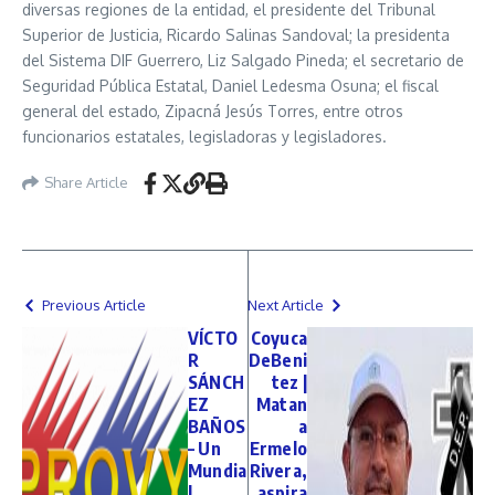
diversas regiones de la entidad, el presidente del Tribunal
Superior de Justicia, Ricardo Salinas Sandoval; la presidenta
del Sistema DIF Guerrero, Liz Salgado Pineda; el secretario de
Seguridad Pública Estatal, Daniel Ledesma Osuna; el fiscal
general del estado, Zipacná Jesús Torres, entre otros
funcionarios estatales, legisladoras y legisladores.
Share Article
Previous Article
Next Article
VÍCTO
Coyuca
R
DeBeni
SÁNCH
tez |
EZ
Matan
BAÑOS
a
– Un
Ermelo
Mundia
Rivera,
l
aspira