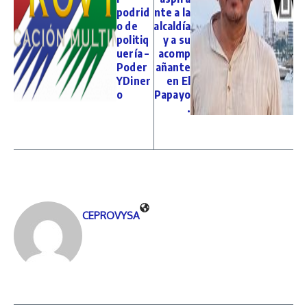
podrid
nte a la
o de
alcaldía
politiq
y a su
uería –
acomp
Poder
añante
YDiner
en El
o
Papayo
.
CEPROVYSA