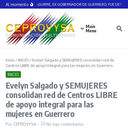
Saltar al contenido
Al momento
ÁNGEL AGUIRRE, EX GOBERNADOR DE GUERRERO, FUE DETENI
Main
Menu
Inicio
/
INICIO
/
Evelyn Salgado y SEMUJERES consolidan red de
Centros LIBRE de apoyo integral para las mujeres en Guerrero
INICIO
Evelyn Salgado y SEMUJERES
consolidan red de Centros LIBRE
de apoyo integral para las
mujeres en Guerrero
Por
CEPROVYSA
No hay comentarios