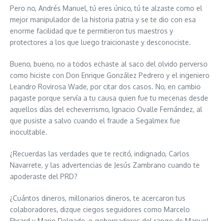
Pero no, Andrés Manuel, tú eres único, tú te alzaste como el
mejor manipulador de la historia patria y se te dio con esa
enorme facilidad que te permitieron tus maestros y
protectores a los que luego traicionaste y desconociste.
Bueno, bueno, no a todos echaste al saco del olvido perverso
como hiciste con Don Enrique González Pedrero y el ingeniero
Leandro Rovirosa Wade, por citar dos casos. No, en cambio
pagaste porque servía a tu causa quien fue tu mecenas desde
aquellos días del echeverrismo, Ignacio Ovalle Fernández, al
que pusiste a salvo cuando el fraude a Segalmex fue
inocultable.
¿Recuerdas las verdades que te recitó, indignado, Carlos
Navarrete, y las advertencias de Jesús Zambrano cuando te
apoderaste del PRD?
¿Cuántos dineros, millonarios dineros, te acercaron tus
colaboradores, dizque ciegos seguidores como Marcelo
Ebrard y Mario Delgado, o gobernadores del rango de Manuel