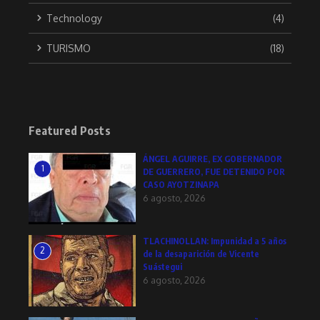
Technology
(4)
TURISMO
(18)
Featured Posts
ÁNGEL AGUIRRE, EX GOBERNADOR
1
DE GUERRERO, FUE DETENIDO POR
CASO AYOTZINAPA
6 agosto, 2026
TLACHINOLLAN: Impunidad a 5 años
2
de la desaparición de Vicente
Suástegui
6 agosto, 2026