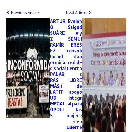
Previous Article
Next Article
ARTUR
Evelyn
O
Salgad
SUÁRE
o y
Z
SEMUJ
RAMÍR
ERES
EZ –
consoli
Inconf
dan
ormida
red de
d social
Centro
PALAB
s
RAS
LIBRE
MÁS /
de
LATIT
apoyo
UD
integr
MEGAL
al para
ÓPOLI
las
S
mujere
s en
Guerre