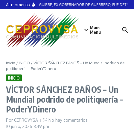
Saltar al contenido
Al momento
ÁNGEL AGUIRRE, EX GOBERNADOR DE GUERRERO, FUE DETENID
Main
Menu
Inicio
/
INICIO
/
VÍCTOR SÁNCHEZ BAÑOS – Un Mundial podrido de
politiquería – PoderYDinero
INICIO
VÍCTOR SÁNCHEZ BAÑOS – Un
Mundial podrido de politiquería –
PoderYDinero
Por
CEPROVYSA
No hay comentarios
10 junio, 2026
8:49 pm