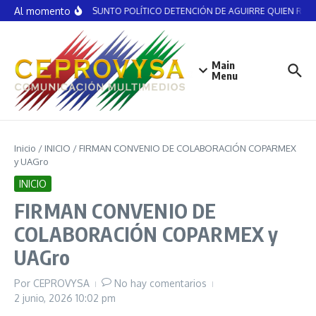
Saltar al contenido
Al momento
NO ES ASUNTO POLÍTICO DETENCIÓN DE AGUIRRE QUIEN RECIBI
Main
Menu
Inicio
/
INICIO
/
FIRMAN CONVENIO DE COLABORACIÓN COPARMEX
y UAGro
INICIO
FIRMAN CONVENIO DE
COLABORACIÓN COPARMEX y
UAGro
Por
CEPROVYSA
No hay comentarios
2 junio, 2026
10:02 pm