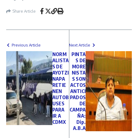
Share Article
Previous Article
Next Article
NORM
PINTA
ALISTA
S DE
S DE
MORE
AYOTZI
NISTA
NAPA
S SON
RETIE
ACTOS
NEN
ANTICI
AUTOB
PADOS
USES
DE
PARA
CAMPA
IR A
ÑA:
CDMX
Dip.
A.B.A