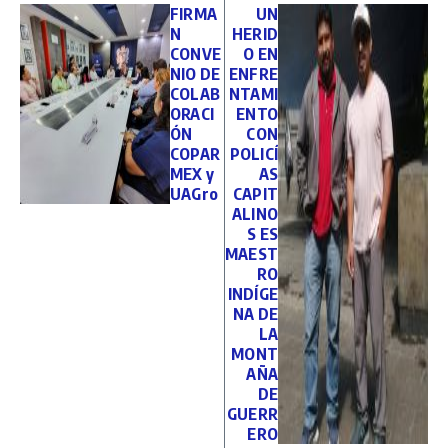
FIRMA
UN
N
HERID
CONVE
O EN
NIO DE
ENFRE
COLAB
NTAMI
ORACI
ENTO
ÓN
CON
COPAR
POLICÍ
MEX y
AS
UAGro
CAPIT
ALINO
S ES
MAEST
RO
INDÍGE
NA DE
LA
MONT
AÑA
DE
GUERR
ERO