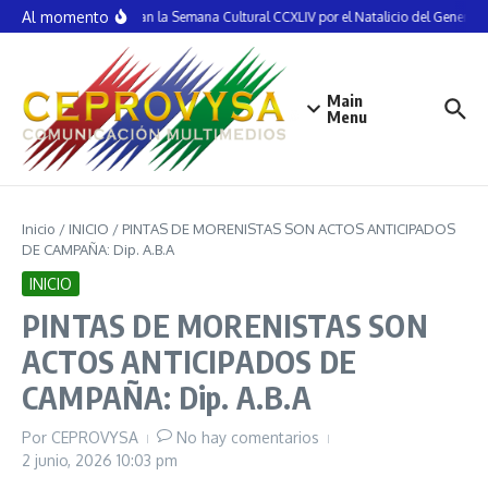
Saltar al contenido
Al momento
Inauguran la Semana Cultural CCXLIV por el Natalicio del General V
Main
Menu
Inicio
/
INICIO
/
PINTAS DE MORENISTAS SON ACTOS ANTICIPADOS
DE CAMPAÑA: Dip. A.B.A
INICIO
PINTAS DE MORENISTAS SON
ACTOS ANTICIPADOS DE
CAMPAÑA: Dip. A.B.A
Por
CEPROVYSA
No hay comentarios
2 junio, 2026
10:03 pm