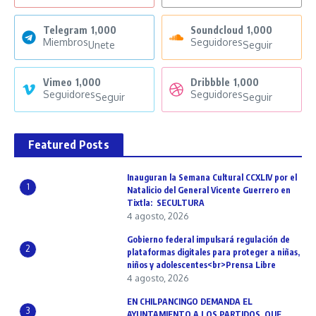
Telegram
1,000
Soundcloud
1,000
Miembros
Seguidores
Unete
Seguir
Vimeo
1,000
Dribbble
1,000
Seguidores
Seguidores
Seguir
Seguir
Featured Posts
Inauguran la Semana Cultural CCXLIV por el
1
Natalicio del General Vicente Guerrero en
Tixtla: SECULTURA
4 agosto, 2026
Gobierno federal impulsará regulación de
2
plataformas digitales para proteger a niñas,
niños y adolescentes<br>Prensa Libre
4 agosto, 2026
EN CHILPANCINGO DEMANDA EL
3
AYUNTAMIENTO A LOS PARTIDOS, QUE