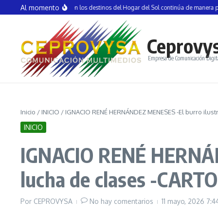
Saltar al contenido
Al momento
 actividad turística en los destinos del Hogar del Sol continúa de manera positiva
Ceprovy
Empresa de Comunicación Digit
Inicio
/
INICIO
/
IGNACIO RENÉ HERNÁNDEZ MENESES -El burro ilustr
INICIO
IGNACIO RENÉ HERNÁND
lucha de clases -CAR
Por
CEPROVYSA
No hay comentarios
11 mayo, 2026
7:4