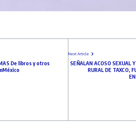
Next Article
S De libros y otros
SEÑALAN ACOSO SEXUAL Y
emMéxico
RURAL DE TAXCO, F
EN