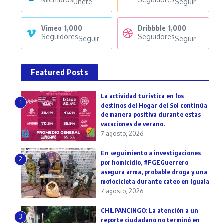
Unete
Seguir
Vimeo
1,000
Dribbble
1,000
Seguidores
Seguidores
Seguir
Seguir
Featured Posts
La actividad turística en los
1
destinos del Hogar del Sol continúa
de manera positiva durante estas
vacaciones de verano.
7 agosto, 2026
En seguimiento a investigaciones
2
por homicidio, #FGEGuerrero
asegura arma, probable droga y una
motocicleta durante cateo en Iguala
7 agosto, 2026
CHILPANCINGO: La atención a un
3
reporte ciudadano no terminó en