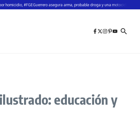
icidio, #FGEGuerrero asegura arma, probable droga y una motocicleta durante cat
ustrado: educación y