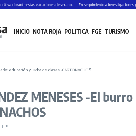
 durante estas vacaciones de verano.
En seguimiento a investigaciones por hom
sa
INICIO
NOTA ROJA
POLITICA
FGE
TURISMO
al
ado: educación y lucha de clases -CARTONACHOS
EZ MENESES -El burro il
TONACHOS
4 pm