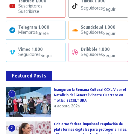
Youtube
1,000
Tiktok
1,000
Suscriptores
Seguidores
Seguir
Suscribirse
Telegram
1,000
Soundcloud
1,000
Miembros
Seguidores
Unete
Seguir
Vimeo
1,000
Dribbble
1,000
Seguidores
Seguidores
Seguir
Seguir
Featured Posts
Inauguran la Semana Cultural CCXLIV por el
1
Natalicio del General Vicente Guerrero en
Tixtla: SECULTURA
4 agosto, 2026
Gobierno federal impulsará regulación de
2
plataformas digitales para proteger a niñas,