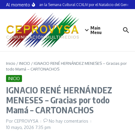
Saltar al contenido
Al momento
Inauguran la Semana Cultural CCXLIV por el Natalicio del General 
Main
Menu
Inicio
/
INICIO
/
IGNACIO RENÉ HERNÁNDEZ MENESES – Gracias por
todo Mamá – CARTONACHOS
INICIO
IGNACIO RENÉ HERNÁNDEZ
MENESES – Gracias por todo
Mamá – CARTONACHOS
Por
CEPROVYSA
No hay comentarios
10 mayo, 2026
7:35 pm