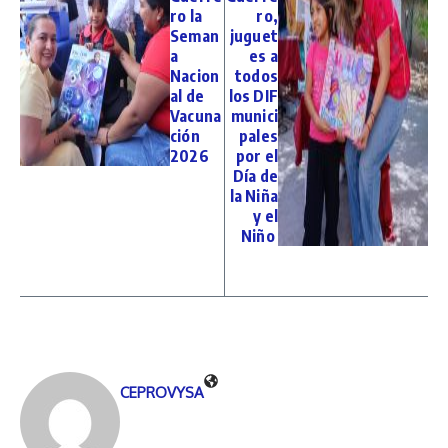
ro la
ro,
Seman
juguet
a
es a
Nacion
todos
al de
los DIF
Vacuna
munici
ción
pales
2026
por el
Día de
la Niña
y el
Niño
CEPROVYSA