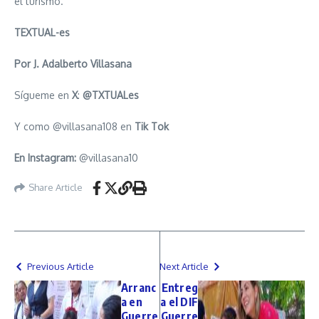
el turismo.
TEXTUAL-es
Por J. Adalberto Villasana
Sígueme en
X
:
@TXTUALes
Y como @villasana108 en
Tik Tok
En Instagram:
@villasana10
Share Article
Previous Article
Next Article
Arranc
Entreg
a en
a el DIF
Guerre
Guerre