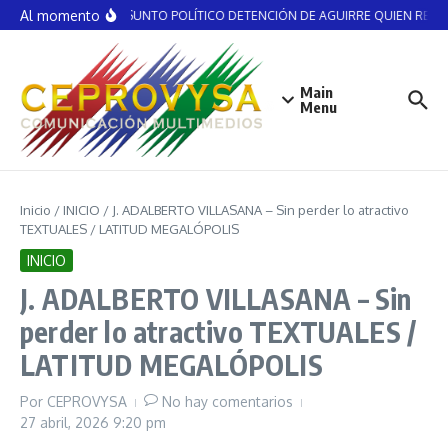
Saltar al contenido
Al momento
NO ES ASUNTO POLÍTICO DETENCIÓN DE AGUIRRE QUIEN RECIBIÓ
Main
Menu
Inicio
/
INICIO
/
J. ADALBERTO VILLASANA – Sin perder lo atractivo
TEXTUALES / LATITUD MEGALÓPOLIS
INICIO
J. ADALBERTO VILLASANA – Sin
perder lo atractivo TEXTUALES /
LATITUD MEGALÓPOLIS
Por
CEPROVYSA
No hay comentarios
27 abril, 2026
9:20 pm