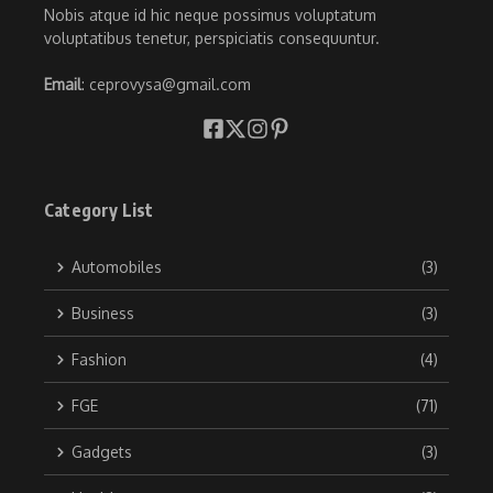
Nobis atque id hic neque possimus voluptatum
voluptatibus tenetur, perspiciatis consequuntur.
Email
: ceprovysa@gmail.com
Category List
Automobiles
(3)
Business
(3)
Fashion
(4)
FGE
(71)
Gadgets
(3)