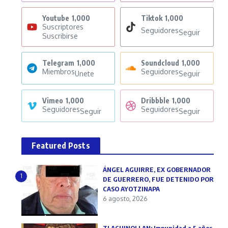
Youtube
1,000
Tiktok
1,000
Suscriptores
Seguidores
Seguir
Suscribirse
Telegram
1,000
Soundcloud
1,000
Miembros
Seguidores
Unete
Seguir
Vimeo
1,000
Dribbble
1,000
Seguidores
Seguidores
Seguir
Seguir
Featured Posts
ÁNGEL AGUIRRE, EX GOBERNADOR
1
DE GUERRERO, FUE DETENIDO POR
CASO AYOTZINAPA
6 agosto, 2026