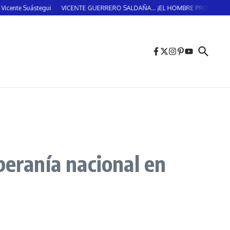
 Suástegui
VICENTE GUERRERO SALDAÑA… ¡EL HOMBRE PROVIDENCIAL!… (D
beranía nacional en