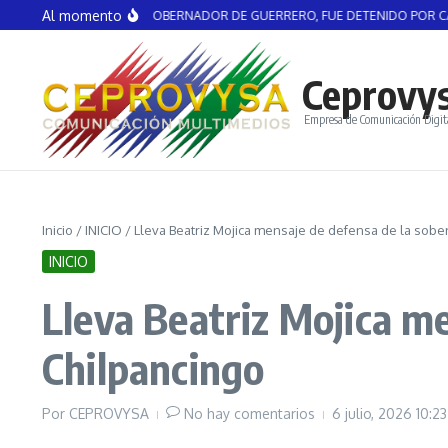
Saltar al contenido
Al momento
GEL AGUIRRE, EX GOBERNADOR DE GUERRERO, FUE DETENIDO POR CASO AY
Ceprovy
Empresa de Comunicación Digit
Inicio
/
INICIO
/
Lleva Beatriz Mojica mensaje de defensa de la sobe
INICIO
Lleva Beatriz Mojica me
Chilpancingo
Por
CEPROVYSA
No hay comentarios
6 julio, 2026
10:2