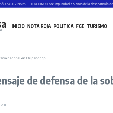
OTZINAPA
TLACHINOLLAN: Impunidad a 5 años de la desaparición de Vicente
sa
INICIO
NOTA ROJA
POLITICA
FGE
TURISMO
al
ranía nacional en Chilpancingo
nsaje de defensa de la so
3 pm