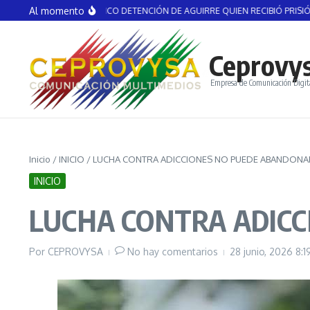
Saltar al contenido
Al momento
ES ASUNTO POLÍTICO DETENCIÓN DE AGUIRRE QUIEN RECIBIÓ PRISIÓN PREVE
Ceprovy
Empresa de Comunicación Digit
Inicio
/
INICIO
/
LUCHA CONTRA ADICCIONES NO PUEDE ABANDONA
INICIO
LUCHA CONTRA ADIC
Por
CEPROVYSA
No hay comentarios
28 junio, 2026
8:1