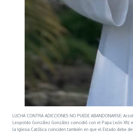
LUCHA CONTRA ADICCIONES NO PUEDE ABANDONARSE: Arzobispo 
Leopoldo González González coincidió con el Papa León XIV, 
la Iglesia Católica coinciden también en que el Estado debe d