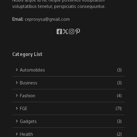
voluptatibus tenetur, perspiciatis consequuntur.
Email
: ceprovysa@gmail.com
Category List
Automobiles
(3)
Business
(3)
Fashion
(4)
FGE
(71)
Gadgets
(3)
Health
(2)