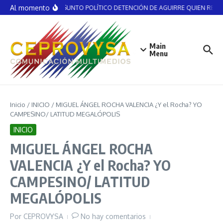
Saltar al contenido
Al momento
NO ES ASUNTO POLÍTICO DETENCIÓN DE AGUIRRE QUIEN RECIBI
Main
Menu
Inicio
/
INICIO
/
MIGUEL ÁNGEL ROCHA VALENCIA ¿Y el Rocha? YO
CAMPESINO/ LATITUD MEGALÓPOLIS
INICIO
MIGUEL ÁNGEL ROCHA
VALENCIA ¿Y el Rocha? YO
CAMPESINO/ LATITUD
MEGALÓPOLIS
Por
CEPROVYSA
No hay comentarios