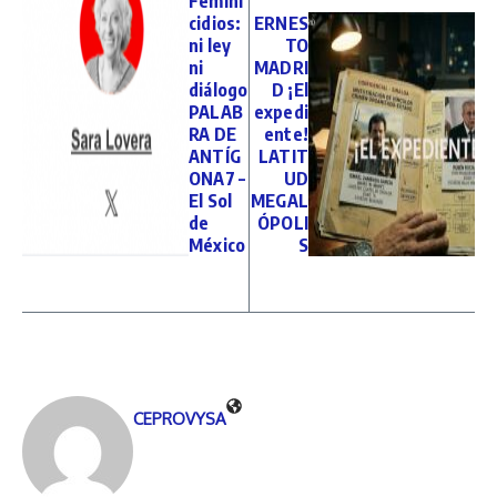
Femini
cidios:
ERNES
ni ley
TO
ni
MADRI
diálogo
D ¡El
PALAB
expedi
RA DE
ente!
ANTÍG
LATIT
ONA7 –
UD
El Sol
MEGAL
de
ÓPOLI
México
S
CEPROVYSA