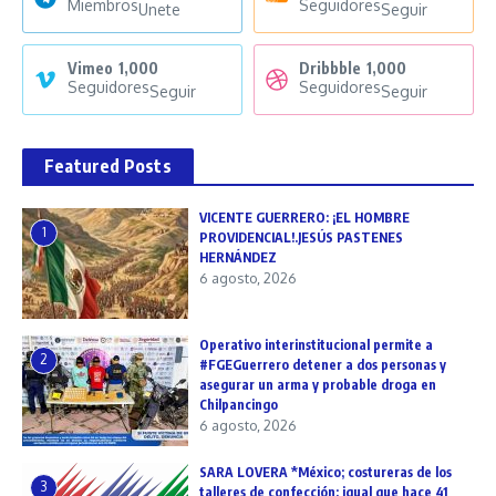
Miembros
Seguidores
Unete
Seguir
Vimeo
1,000
Dribbble
1,000
Seguidores
Seguidores
Seguir
Seguir
Featured Posts
VICENTE GUERRERO: ¡EL HOMBRE
1
PROVIDENCIAL!.JESÚS PASTENES
HERNÁNDEZ
6 agosto, 2026
Operativo interinstitucional permite a
2
#FGEGuerrero detener a dos personas y
asegurar un arma y probable droga en
Chilpancingo
6 agosto, 2026
SARA LOVERA *México; costureras de los
3
talleres de confección: igual que hace 41