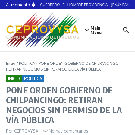
Saltar al contenido
Al momento
VICENTE GUERRERO: ¡EL HOMBRE PROVIDENCIAL!.JESÚS PASTE
Main
Menu
Inicio
/
POLÍTICA
/
PONE ORDEN GOBIERNO DE CHILPANCINGO:
RETIRAN NEGOCIOS SIN PERMISO DE LA VÍA PÚBLICA
INICIO
POLÍTICA
PONE ORDEN GOBIERNO DE
CHILPANCINGO: RETIRAN
NEGOCIOS SIN PERMISO DE LA
VÍA PÚBLICA
Por
CEPROVYSA
No hay comentarios