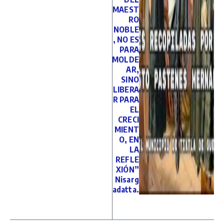
MAEST
RO
NOBLE
, NO ES
PARA
MOLDE
AR,
SINO
LIBERA
R PARA
EL
CRECI
MIENT
O, EN
LA
REFLE
XIÓN”
Nisarg
adatta.