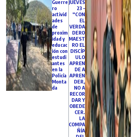
Guerre
JUEVES
ro
23 –
activid
“CON
ades
EL
de
VERDA
proxim
DERO
idad y
MAEST
educac
RO EL
ión con
DISCÍP
estudi
ULO
antes
APREN
en la
DE A
Policía
APREN
Monta
DER,
da
NO A
RECOR
DAR Y
OBEDE
CER.
LA
COMPA
ÑÍA
DEL