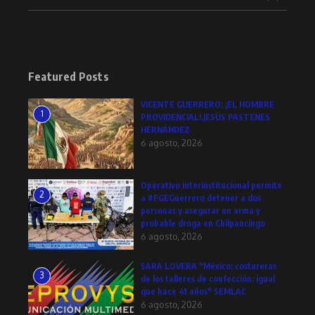
Featured Posts
VICENTE GUERRERO: ¡EL HOMBRE
1
PROVIDENCIAL!.JESÚS PASTENES
HERNÁNDEZ
6 agosto, 2026
Operativo interinstitucional permite
2
a #FGEGuerrero detener a dos
personas y asegurar un arma y
probable droga en Chilpancingo
6 agosto, 2026
SARA LOVERA *México; costureras
3
de los talleres de confección: igual
que hace 41 años* SEMLAC
6 agosto, 2026