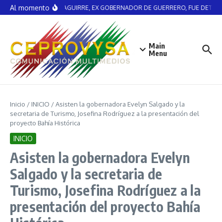
Saltar al contenido
Al momento
ÁNGEL AGUIRRE, EX GOBERNADOR DE GUERRERO, FUE DETENI
Main
Menu
Inicio
/
INICIO
/
Asisten la gobernadora Evelyn Salgado y la
secretaria de Turismo, Josefina Rodríguez a la presentación del
proyecto Bahía Histórica
INICIO
Asisten la gobernadora Evelyn
Salgado y la secretaria de
Turismo, Josefina Rodríguez a la
presentación del proyecto Bahía