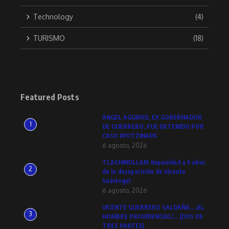
Technology
(4)
TURISMO
(18)
Featured Posts
ÁNGEL AGUIRRE, EX GOBERNADOR
1
DE GUERRERO, FUE DETENIDO POR
CASO AYOTZINAPA
6 agosto, 2026
TLACHINOLLAN: Impunidad a 5 años
2
de la desaparición de Vicente
Suástegui
6 agosto, 2026
VICENTE GUERRERO SALDAÑA… ¡EL
3
HOMBRE PROVIDENCIAL!… (DOS DE
TRES PARTES)