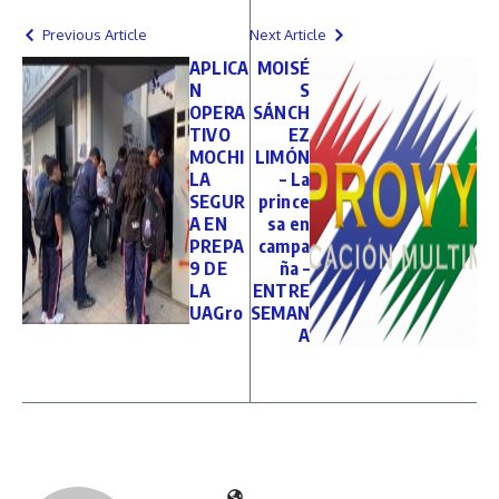
Previous Article
Next Article
APLICA
MOISÉ
N
S
OPERA
SÁNCH
TIVO
EZ
MOCHI
LIMÓN
LA
– La
SEGUR
prince
A EN
sa en
PREPA
campa
9 DE
ña –
LA
ENTRE
UAGro
SEMAN
A