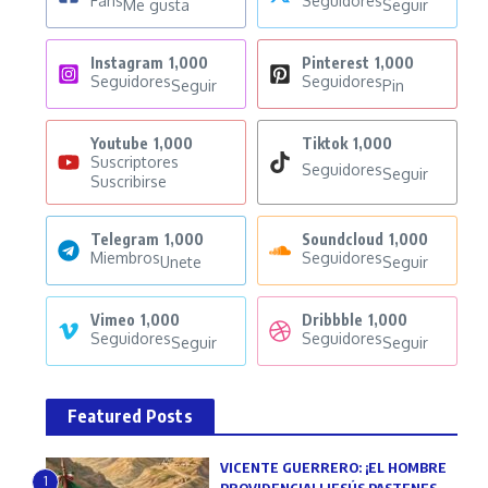
Fans
Seguidores
Me gusta
Seguir
Instagram
1,000
Pinterest
1,000
Seguidores
Seguidores
Seguir
Pin
Youtube
1,000
Tiktok
1,000
Suscriptores
Seguidores
Seguir
Suscribirse
Telegram
1,000
Soundcloud
1,000
Miembros
Seguidores
Unete
Seguir
Vimeo
1,000
Dribbble
1,000
Seguidores
Seguidores
Seguir
Seguir
Featured Posts
VICENTE GUERRERO: ¡EL HOMBRE
1