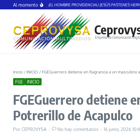
Saltar al contenido
Al momento
CENTE GUERRERO: ¡EL HOMBRE PROVIDENCIAL!.JESÚS PASTENES HERNÁNDEZ
Ceprovy
Empresa de Comunicación Digit
Inicio
/
INICIO
/
FGEGuerrero detiene en flagrancia a un masculino en
FGE
INICIO
FGEGuerrero detiene en 
Potrerillo de Acapulco
Por
CEPROVYSA
No hay comentarios
16 junio, 2026
10: