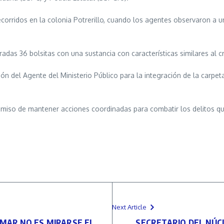
ecorridos en la colonia Potrerillo, cuando los agentes observaron a u
radas 36 bolsitas con una sustancia con características similares al c
ión del Agente del Ministerio Público para la integración de la carpe
miso de mantener acciones coordinadas para combatir los delitos que 
Next Article
AMAR NO ES MIRARSE EL
SECRETARIO DEL NÚCL