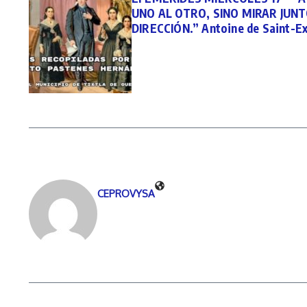
UNO AL OTRO, SINO MIRAR JUN
DIRECCIÓN.” Antoine de Saint-E
CEPROVYSA