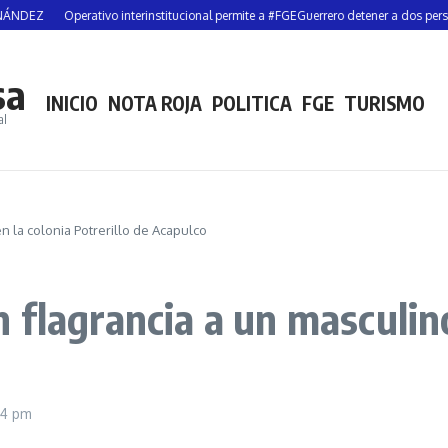
Operativo interinstitucional permite a #FGEGuerrero detener a dos personas y
sa
INICIO
NOTA ROJA
POLITICA
FGE
TURISMO
al
 la colonia Potrerillo de Acapulco
flagrancia a un masculino
44 pm