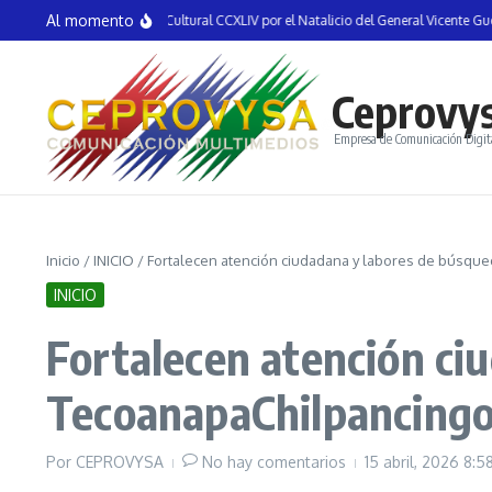
Saltar al contenido
Al momento
uran la Semana Cultural CCXLIV por el Natalicio del General Vicente Guerrero en
Ceprovy
Empresa de Comunicación Digit
Inicio
/
INICIO
/
Fortalecen atención ciudadana y labores de búsqued
INICIO
Fortalecen atención ci
TecoanapaChilpancingo, 
Por
CEPROVYSA
No hay comentarios
15 abril, 2026
8:5