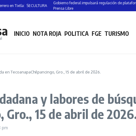
Gobierno federal impulsará regulación de plataformas digital
 Tixtla: SECULTURA
Prensa Libre
sa
INICIO
NOTA ROJA
POLITICA
FGE
TURISMO
al
a en TecoanapaChilpancingo, Gro., 15 de abril de 2026.
udadana y labores de búsq
Gro., 15 de abril de 2026
8 pm