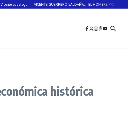
uástegui
VICENTE GUERRERO SALDAÑA… ¡EL HOMBRE PROVIDENCIAL!… (DOS
económica histórica