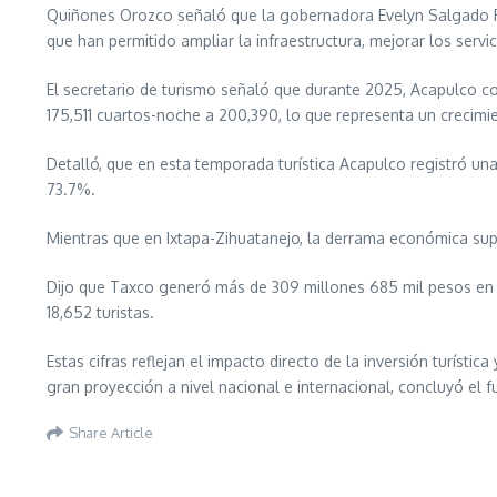
Quiñones Orozco señaló que la gobernadora Evelyn Salgado Pine
que han permitido ampliar la infraestructura, mejorar los servi
El secretario de turismo señaló que durante 2025, Acapulco c
175,511 cuartos-noche a 200,390, lo que representa un crecimi
Detalló, que en esta temporada turística Acapulco registró un
73.7%.
Mientras que en Ixtapa-Zihuatanejo, la derrama económica supe
Dijo que Taxco generó más de 309 millones 685 mil pesos en d
18,652 turistas.
Estas cifras reflejan el impacto directo de la inversión turíst
gran proyección a nivel nacional e internacional, concluyó el f
Share Article