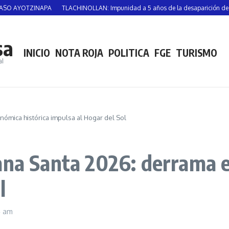
TZINAPA
TLACHINOLLAN: Impunidad a 5 años de la desaparición de Vicente S
sa
INICIO
NOTA ROJA
POLITICA
FGE
TURISMO
al
ómica histórica impulsa al Hogar del Sol
ana Santa 2026: derrama 
l
4 am