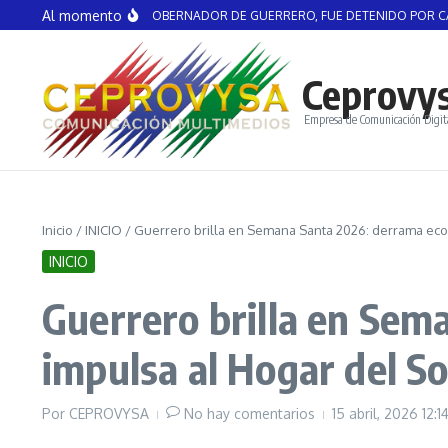
Saltar al contenido
Al momento
L AGUIRRE, EX GOBERNADOR DE GUERRERO, FUE DETENIDO POR CASO AYO
Ceprovy
Empresa de Comunicación Digit
Inicio
/
INICIO
/
Guerrero brilla en Semana Santa 2026: derrama econ
INICIO
Guerrero brilla en Sem
impulsa al Hogar del So
Por
CEPROVYSA
No hay comentarios
15 abril, 2026
12:1