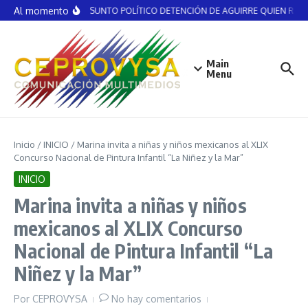
Saltar al contenido
Al momento
NO ES ASUNTO POLÍTICO DETENCIÓN DE AGUIRRE QUIEN RECIBI
Main
Menu
Inicio
/
INICIO
/
Marina invita a niñas y niños mexicanos al XLIX
Concurso Nacional de Pintura Infantil “La Niñez y la Mar”
INICIO
Marina invita a niñas y niños
mexicanos al XLIX Concurso
Nacional de Pintura Infantil “La
Niñez y la Mar”
Por
CEPROVYSA
No hay comentarios