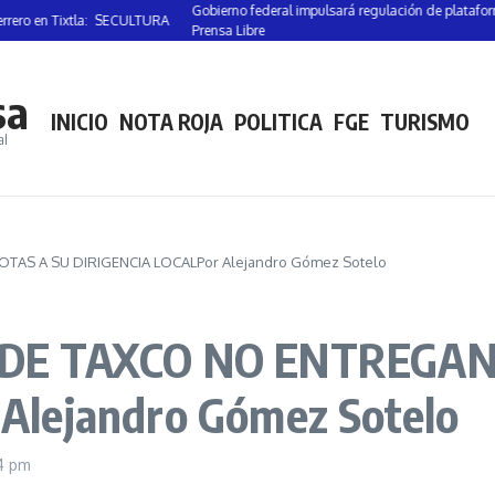
Gobierno federal impulsará regulación de plataformas dig
 en Tixtla: SECULTURA
Prensa Libre
sa
INICIO
NOTA ROJA
POLITICA
FGE
TURISMO
al
AS A SU DIRIGENCIA LOCALPor Alejandro Gómez Sotelo
 DE TAXCO NO ENTREGAN
Alejandro Gómez Sotelo
4 pm