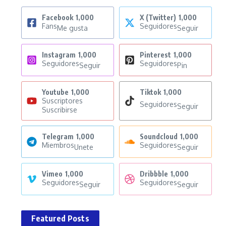
Facebook
1,000
X (Twitter)
1,000
Fans
Seguidores
Me gusta
Seguir
Instagram
1,000
Pinterest
1,000
Seguidores
Seguidores
Seguir
Pin
Youtube
1,000
Tiktok
1,000
Suscriptores
Seguidores
Seguir
Suscribirse
Telegram
1,000
Soundcloud
1,000
Miembros
Seguidores
Unete
Seguir
Vimeo
1,000
Dribbble
1,000
Seguidores
Seguidores
Seguir
Seguir
Featured Posts