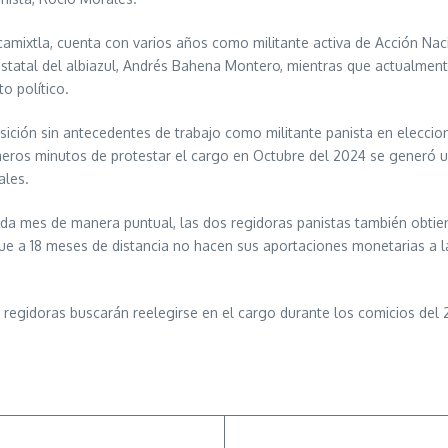
camixtla, cuenta con varios años como militante activa de Acción Naci
e estatal del albiazul, Andrés Bahena Montero, mientras que actualm
o político.
ción sin antecedentes de trabajo como militante panista en elecciones
meros minutos de protestar el cargo en Octubre del 2024 se generó u
ales.
a mes de manera puntual, las dos regidoras panistas también obtiene
que a 18 meses de distancia no hacen sus aportaciones monetarias a l
as regidoras buscarán reelegirse en el cargo durante los comicios del 