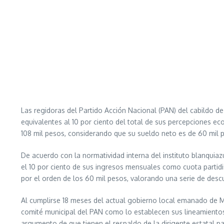
Las regidoras del Partido Acción Nacional (PAN) del cabildo d
equivalentes al 10 por ciento del total de sus percepciones e
108 mil pesos, considerando que su sueldo neto es de 60 mil p
De acuerdo con la normatividad interna del instituto blanquiazu
el 10 por ciento de sus ingresos mensuales como cuota partidi
por el orden de los 60 mil pesos, valorando una serie de desc
Al cumplirse 18 meses del actual gobierno local emanado de 
comité municipal del PAN como lo establecen sus lineamientos 
argumento de que tienen el respaldo de la dirigente estatal pa