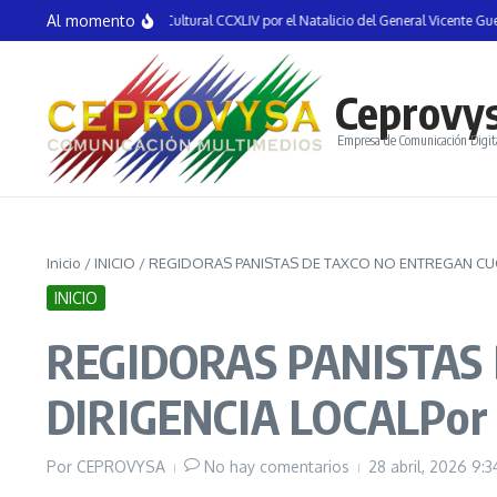
Saltar al contenido
Al momento
nauguran la Semana Cultural CCXLIV por el Natalicio del General Vicente Guerrero
Ceprovy
Empresa de Comunicación Digit
Inicio
/
INICIO
/
REGIDORAS PANISTAS DE TAXCO NO ENTREGAN CUOT
INICIO
REGIDORAS PANISTAS
DIRIGENCIA LOCALPor 
Por
CEPROVYSA
No hay comentarios
28 abril, 2026
9:3