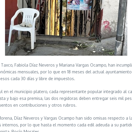
e Taxco, Fabiola Díaz Neveros y Mariana Vargas Ocampo, han incumpli
conómicas mensuales, por lo que en 18 meses del actual ayuntamiento 
esos cada 30 días y libre de impuestos.
l en el municipio platero, cada representante popular integrado al cab
sta y bajo esa premisa, las dos regidoras deben entregar seis mil pe
uentos en contribuciones y otros rubros.
Morena, Díaz Neveros y Vargas Ocampo han sido omisas respecto a la
internos, por lo que hasta el momento cada edil adeuda a su partido
nista, Rocío Morales.