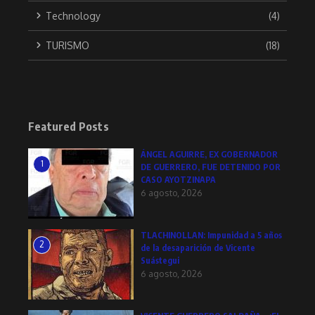
Technology
(4)
TURISMO
(18)
Featured Posts
ÁNGEL AGUIRRE, EX GOBERNADOR
1
DE GUERRERO, FUE DETENIDO POR
CASO AYOTZINAPA
6 agosto, 2026
TLACHINOLLAN: Impunidad a 5 años
2
de la desaparición de Vicente
Suástegui
6 agosto, 2026