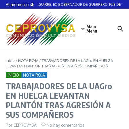
Saltar al contenido
Al momento
ÁNGEL AGUIRRE, EX GOBERNADOR DE GUERRERO, FUE DETENI
Main
Menu
Inicio
/
NOTA ROJA
/
TRABAJADORES DE LA UAGro EN HUELGA
LEVANTAN PLANTÓN TRAS AGRESIÓN A SUS COMPAÑEROS
INICIO
NOTA ROJA
TRABAJADORES DE LA UAGro
EN HUELGA LEVANTAN
PLANTÓN TRAS AGRESIÓN A
SUS COMPAÑEROS
Por
CEPROVYSA
No hay comentarios