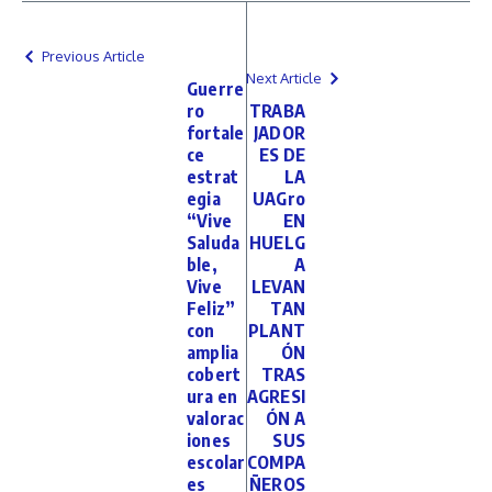
Previous Article
Next Article
Guerre
ro
TRABA
fortale
JADOR
ce
ES DE
estrat
LA
egia
UAGro
“Vive
EN
Saluda
HUELG
ble,
A
Vive
LEVAN
Feliz”
TAN
con
PLANT
amplia
ÓN
cobert
TRAS
ura en
AGRESI
valorac
ÓN A
iones
SUS
escolar
COMPA
es
ÑEROS