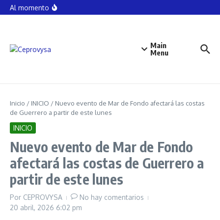
DETENCIÓN DE AGUIRRE, UN DISTRACTOR, UNA
Saltar al contenido
Al momento
MASCARADA: Evencio Romero
FAMILIARES DE DESAPARECIDOS, INICIAN JORNADA
DE BÚSQUEDA EN SEMEFO DE CHILPANCINGO
MAREMÁGNUM 338 – La detención de Aguirre, no
esclarece Caso Ayotzinapa Por Ricardo Castillo
Main
Barrientos
Menu
Inicio
/
INICIO
/
Nuevo evento de Mar de Fondo afectará las costas
de Guerrero a partir de este lunes
INICIO
Nuevo evento de Mar de Fondo
afectará las costas de Guerrero a
partir de este lunes
Por
CEPROVYSA
No hay comentarios
20 abril, 2026
6:02 pm