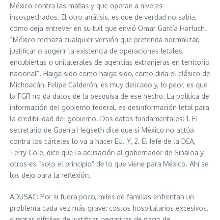
México contra las mafias y que operan a niveles
insospechados. El otro análisis, es que de verdad no sabía,
como deja entrever en su tuit que envió Omar García Harfuch.
“México rechaza cualquier versión que pretenda normalizar,
justificar o sugerir la existencia de operaciones letales,
encubiertas o unilaterales de agencias extranjeras en territorio
nacional”. Haiga sido como haiga sido, como diría el clásico de
Michoacán, Felipe Calderón, es muy delicado y, lo peor, es que
la FGR no da datos de la pesquisa de ese hecho. La política de
información del gobierno federal, es desinformación letal para
la credibilidad del gobierno. Dos datos fundamentales: 1. El
secretario de Guerra Hegseth dice que si México no actúa
contra los cárteles lo va a hacer EU. Y, 2. El Jefe de la DEA,
Terry Cole, dice que la acusación al gobernador de Sinaloa y
otros es “solo el principio” de lo que viene para México. Ahí se
los dejo para la reflexión.
ADUSAC: Por si fuera poco, miles de familias enfrentan un
problema cada vez más grave: costos hospitalarios excesivos,
cuentas difíciles de justificar, negativas de pago de