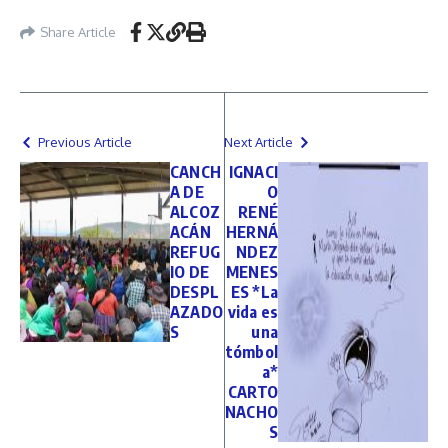
Share Article
Previous Article
Next Article
CANCH
IGNACI
A DE
O
ALCOZ
RENÉ
ACÁN
HERNÁ
REFUG
NDEZ
IO DE
MENES
DESPL
ES *La
AZADO
vida es
S
una
tómbol
a*
CARTO
NACHO
S