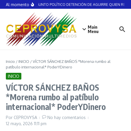
Saltar al contenido
Al momento
NO ES ASUNTO POLÍTICO DETENCIÓN DE AGUIRRE QUIEN RECIBIÓ
Main
Menu
Inicio
/
INICIO
/
VÍCTOR SÁNCHEZ BAÑOS *Morena rumbo al
patíbulo internacional* PoderYDinero
INICIO
VÍCTOR SÁNCHEZ BAÑOS
*Morena rumbo al patíbulo
internacional* PoderYDinero
Por
CEPROVYSA
No hay comentarios
12 mayo, 2026
11:11 pm